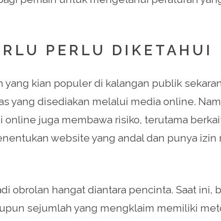
ERLU PERLU DIKETAHUI
 yang kian populer di kalangan publik sekaran
litas yang disediakan melalui media online. Na
i online juga membawa risiko, terutama berk
enentukan website yang andal dan punya izin
adi obrolan hangat diantara pencinta. Saat ini,
aupun sejumlah yang mengklaim memiliki meto