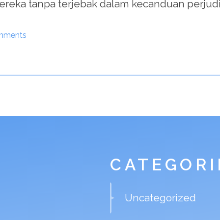
reka tanpa terjebak dalam kecanduan perjudi
mments
CATEGORI
Uncategorized