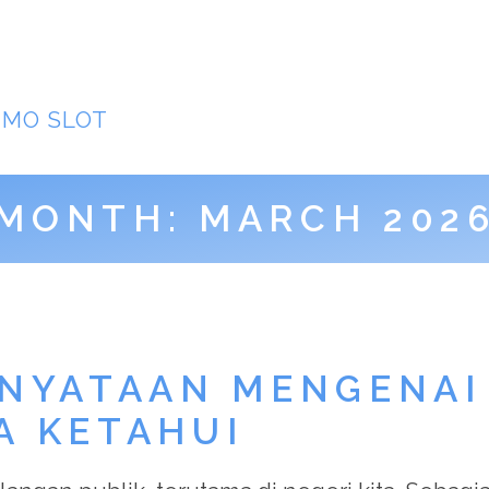
EMO SLOT
MONTH:
MARCH 202
ENYATAAN MENGENAI
A KETAHUI