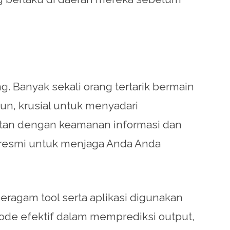
g. Banyak sekali orang tertarik bermain
mun, krusial untuk menyadari
aitan dengan keamanan informasi dan
 resmi untuk menjaga Anda Anda
 beragam tool serta aplikasi digunakan
de efektif dalam memprediksi output,