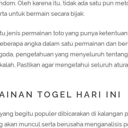
random. Oleh karena itu, tidak ada satu pun m
rta untuk bermain secara bijak.
atu jenis permainan toto yang punya ketentuan 
beberapa angka dalam satu permainan dan ber
oda, pengetahuan yang menyeluruh tentang 
lah. Pastikan agar mengetahui seluruh atu
AINAN TOGEL HARI INI
yang begitu populer dibicarakan di kalangan p
akan muncul serta berusaha menganalisis po