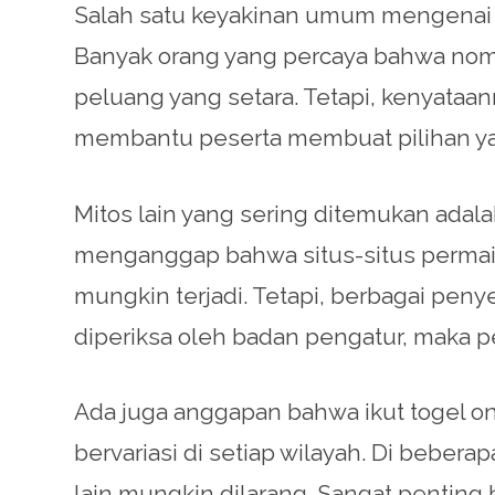
Salah satu keyakinan umum mengenai t
Banyak orang yang percaya bahwa nomor
peluang yang setara. Tetapi, kenyataa
membantu peserta membuat pilihan ya
Mitos lain yang sering ditemukan adal
menganggap bahwa situs-situs permain
mungkin terjadi. Tetapi, berbagai peny
diperiksa oleh badan pengatur, maka p
Ada juga anggapan bahwa ikut togel o
bervariasi di setiap wilayah. Di bebera
lain mungkin dilarang. Sangat pentin