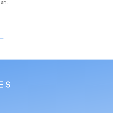
an.
ES