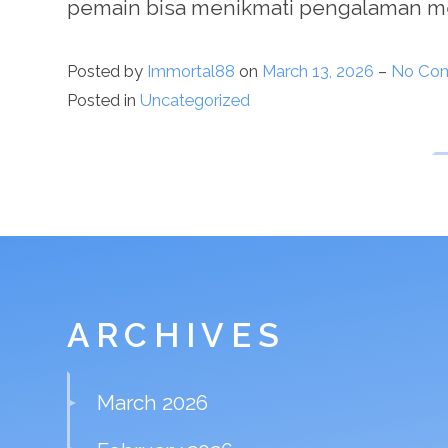
pemain bisa menikmati pengalaman me
Posted by
Immortal88
on
March 13, 2026
–
No Co
Posted in
Uncategorized
ARCHIVES
March 2026