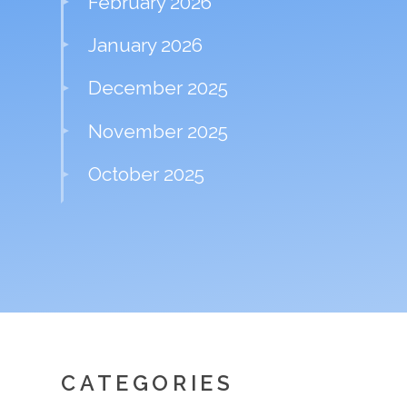
February 2026
January 2026
December 2025
November 2025
October 2025
CATEGORIES