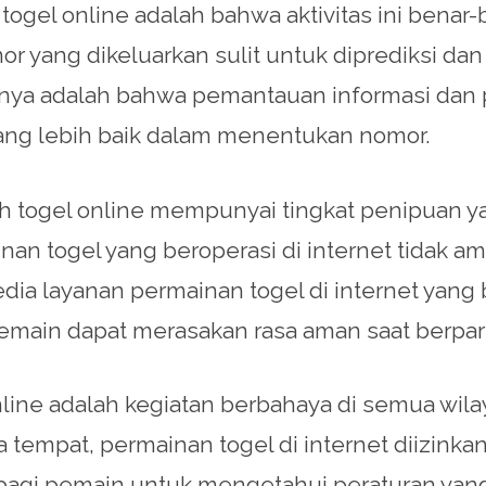
ogel online adalah bahwa aktivitas ini benar
 yang dikeluarkan sulit untuk diprediksi dan
nnya adalah bahwa pemantauan informasi dan p
ng lebih baik dalam menentukan nomor.
ah togel online mempunyai tingkat penipuan y
an togel yang beroperasi di internet tidak a
edia layanan permainan togel di internet yang
emain dapat merasakan rasa aman saat berpart
nline adalah kegiatan berbahaya di semua wil
pa tempat, permainan togel di internet diizinka
g bagi pemain untuk mengetahui peraturan ya