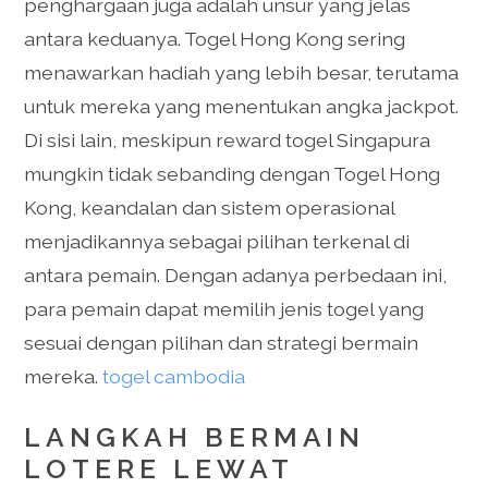
penghargaan juga adalah unsur yang jelas
antara keduanya. Togel Hong Kong sering
menawarkan hadiah yang lebih besar, terutama
untuk mereka yang menentukan angka jackpot.
Di sisi lain, meskipun reward togel Singapura
mungkin tidak sebanding dengan Togel Hong
Kong, keandalan dan sistem operasional
menjadikannya sebagai pilihan terkenal di
antara pemain. Dengan adanya perbedaan ini,
para pemain dapat memilih jenis togel yang
sesuai dengan pilihan dan strategi bermain
mereka.
togel cambodia
LANGKAH BERMAIN
LOTERE LEWAT