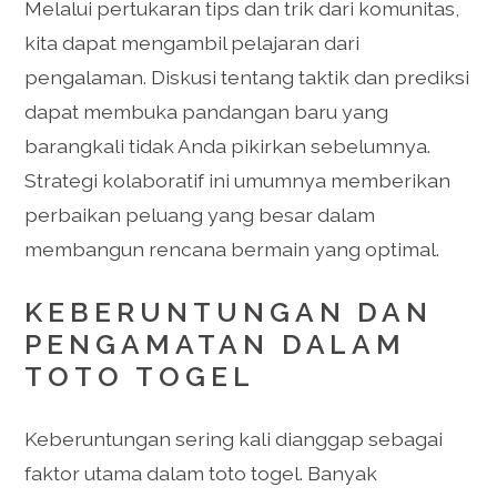
Melalui pertukaran tips dan trik dari komunitas,
kita dapat mengambil pelajaran dari
pengalaman. Diskusi tentang taktik dan prediksi
dapat membuka pandangan baru yang
barangkali tidak Anda pikirkan sebelumnya.
Strategi kolaboratif ini umumnya memberikan
perbaikan peluang yang besar dalam
membangun rencana bermain yang optimal.
KEBERUNTUNGAN DAN
PENGAMATAN DALAM
TOTO TOGEL
Keberuntungan sering kali dianggap sebagai
faktor utama dalam toto togel. Banyak