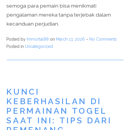
semoga para pemain bisa menikmati
pengalaman mereka tanpa terjebak dalam
kecanduan perjudian.
Posted by
Immortal88
on
March 13, 2026
–
No Comments
Posted in
Uncategorized
KUNCI
KEBERHASILAN DI
PERMAINAN TOGEL
SAAT INI: TIPS DARI