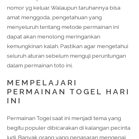
nomor yg keluar. Walaupun taruhannya bisa
amat menggoda, pengetahuan yang
menyeluruh tentang metode permainan ini
dapat akan menolong meringankan
kemungkinan kalah. Pastikan agar mengetahui
seluruh aturan sebelum menguji peruntungan
dalam permainan toto ini.
MEMPELAJARI
PERMAINAN TOGEL HARI
INI
Permainan Togel saat ini menjadi tema yang
begitu populer dibicarakan di kalangan pecinta
judi. Banyak orang yang penasaran mengenai