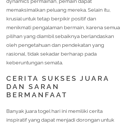
dynamics permainan, pemain dapat
memaksimalkan peluang mereka. Selain itu,
krusial untuk tetap berpikir positif dan
menikmati pengalaman bermain, karena semua
pilihan yang diambil sebaiknya berlandaskan
oleh pengetahuan dan pendekatan yang
rasional, tidak sekadar berharap pada
keberuntungan semata.
CERITA SUKSES JUARA
DAN SARAN
BERMANFAAT
Banyak juara togel hari ini memiliki cerita
inspiratif yang dapat menjadi dorongan untuk