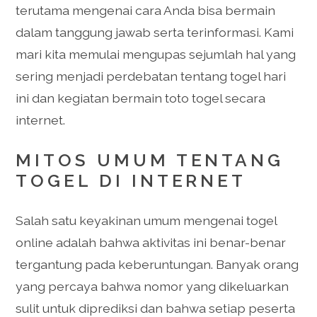
terutama mengenai cara Anda bisa bermain
dalam tanggung jawab serta terinformasi. Kami
mari kita memulai mengupas sejumlah hal yang
sering menjadi perdebatan tentang togel hari
ini dan kegiatan bermain toto togel secara
internet.
MITOS UMUM TENTANG
TOGEL DI INTERNET
Salah satu keyakinan umum mengenai togel
online adalah bahwa aktivitas ini benar-benar
tergantung pada keberuntungan. Banyak orang
yang percaya bahwa nomor yang dikeluarkan
sulit untuk diprediksi dan bahwa setiap peserta