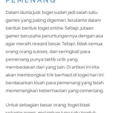
PEMENANG
Dalam dunia judi, togel sudah jadi salah satu
games yang paling digemari, terutama dalam
bentuk bentuk togel online. Setiap, jutaan
gamer berusaha peruntungannya dengan asa
agar meraih reward besar. Tetapi, tidak semua
orang orang sukses, dan seringkali para
pemenang punya taktik unik yang
membedakan dari yang lain. Di artikel ini kita
akan membongkar trik berhasil di togel hari ini
berdasarkan kisah para pemenang yang telah
memenangkan keberhasilan yang cemerlang.
Untuk sebagian besar orang, togel tidak
sekadar game, melainkan juga satu bentuk