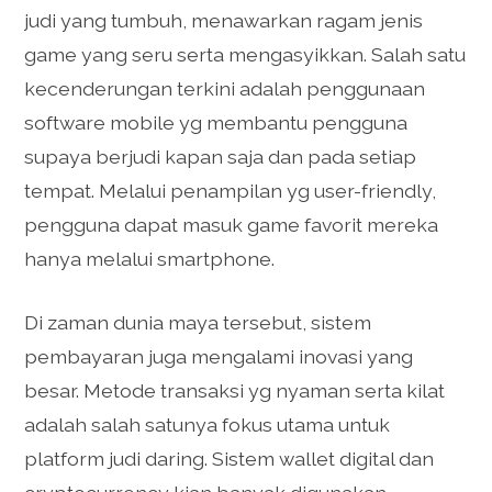
judi yang tumbuh, menawarkan ragam jenis
game yang seru serta mengasyikkan. Salah satu
kecenderungan terkini adalah penggunaan
software mobile yg membantu pengguna
supaya berjudi kapan saja dan pada setiap
tempat. Melalui penampilan yg user-friendly,
pengguna dapat masuk game favorit mereka
hanya melalui smartphone.
Di zaman dunia maya tersebut, sistem
pembayaran juga mengalami inovasi yang
besar. Metode transaksi yg nyaman serta kilat
adalah salah satunya fokus utama untuk
platform judi daring. Sistem wallet digital dan