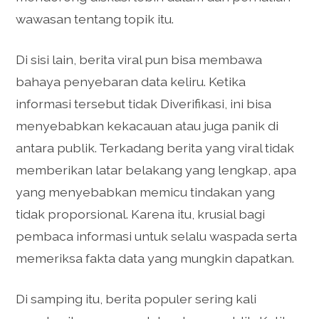
wawasan tentang topik itu.
Di sisi lain, berita viral pun bisa membawa
bahaya penyebaran data keliru. Ketika
informasi tersebut tidak Diverifikasi, ini bisa
menyebabkan kekacauan atau juga panik di
antara publik. Terkadang berita yang viral tidak
memberikan latar belakang yang lengkap, apa
yang menyebabkan memicu tindakan yang
tidak proporsional. Karena itu, krusial bagi
pembaca informasi untuk selalu waspada serta
memeriksa fakta data yang mungkin dapatkan.
Di samping itu, berita populer sering kali