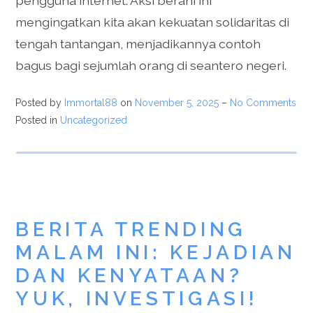
pengguna internet. Aksi berani ini
mengingatkan kita akan kekuatan solidaritas di
tengah tantangan, menjadikannya contoh
bagus bagi sejumlah orang di seantero negeri.
Posted by
Immortal88
on
November 5, 2025
–
No Comments
Posted in
Uncategorized
BERITA TRENDING
MALAM INI: KEJADIAN
DAN KENYATAAN?
YUK, INVESTIGASI!