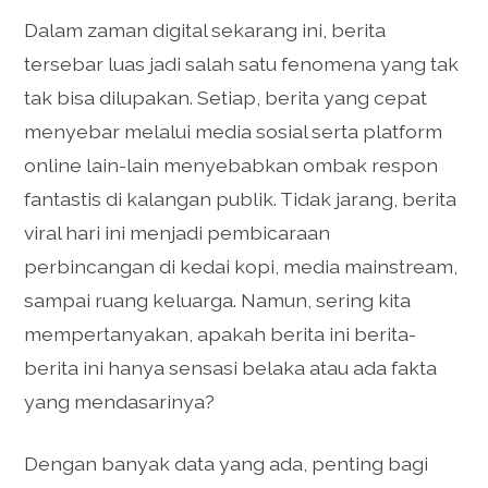
Dalam zaman digital sekarang ini, berita
tersebar luas jadi salah satu fenomena yang tak
tak bisa dilupakan. Setiap, berita yang cepat
menyebar melalui media sosial serta platform
online lain-lain menyebabkan ombak respon
fantastis di kalangan publik. Tidak jarang, berita
viral hari ini menjadi pembicaraan
perbincangan di kedai kopi, media mainstream,
sampai ruang keluarga. Namun, sering kita
mempertanyakan, apakah berita ini berita-
berita ini hanya sensasi belaka atau ada fakta
yang mendasarinya?
Dengan banyak data yang ada, penting bagi