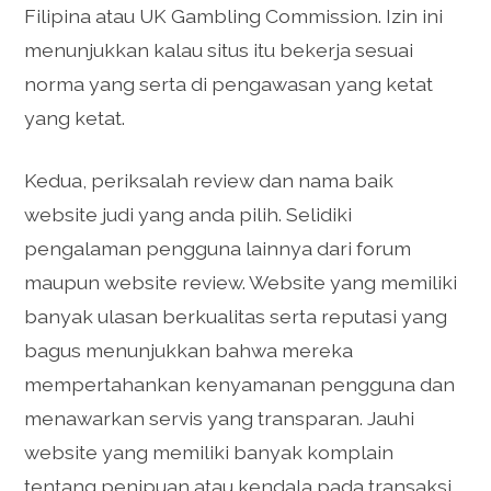
Filipina atau UK Gambling Commission. Izin ini
menunjukkan kalau situs itu bekerja sesuai
norma yang serta di pengawasan yang ketat
yang ketat.
Kedua, periksalah review dan nama baik
website judi yang anda pilih. Selidiki
pengalaman pengguna lainnya dari forum
maupun website review. Website yang memiliki
banyak ulasan berkualitas serta reputasi yang
bagus menunjukkan bahwa mereka
mempertahankan kenyamanan pengguna dan
menawarkan servis yang transparan. Jauhi
website yang memiliki banyak komplain
tentang penipuan atau kendala pada transaksi.