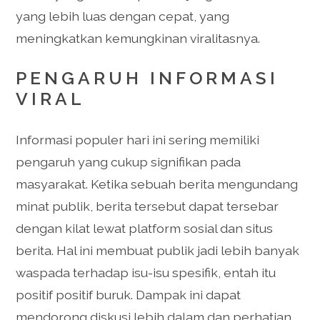
yang lebih luas dengan cepat, yang
meningkatkan kemungkinan viralitasnya.
PENGARUH INFORMASI
VIRAL
Informasi populer hari ini sering memiliki
pengaruh yang cukup signifikan pada
masyarakat. Ketika sebuah berita mengundang
minat publik, berita tersebut dapat tersebar
dengan kilat lewat platform sosial dan situs
berita. Hal ini membuat publik jadi lebih banyak
waspada terhadap isu-isu spesifik, entah itu
positif positif buruk. Dampak ini dapat
mendorong diskusi lebih dalam dan perhatian