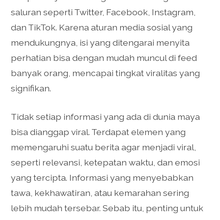
saluran seperti Twitter, Facebook, Instagram,
dan TikTok. Karena aturan media sosial yang
mendukungnya, isi yang ditengarai menyita
perhatian bisa dengan mudah muncul di feed
banyak orang, mencapai tingkat viralitas yang
signifikan.
Tidak setiap informasi yang ada di dunia maya
bisa dianggap viral. Terdapat elemen yang
memengaruhi suatu berita agar menjadi viral,
seperti relevansi, ketepatan waktu, dan emosi
yang tercipta. Informasi yang menyebabkan
tawa, kekhawatiran, atau kemarahan sering
lebih mudah tersebar. Sebab itu, penting untuk