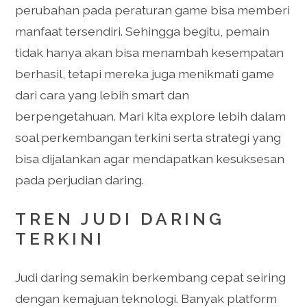
perubahan pada peraturan game bisa memberi
manfaat tersendiri. Sehingga begitu, pemain
tidak hanya akan bisa menambah kesempatan
berhasil, tetapi mereka juga menikmati game
dari cara yang lebih smart dan
berpengetahuan. Mari kita explore lebih dalam
soal perkembangan terkini serta strategi yang
bisa dijalankan agar mendapatkan kesuksesan
pada perjudian daring.
TREN JUDI DARING
TERKINI
Judi daring semakin berkembang cepat seiring
dengan kemajuan teknologi. Banyak platform