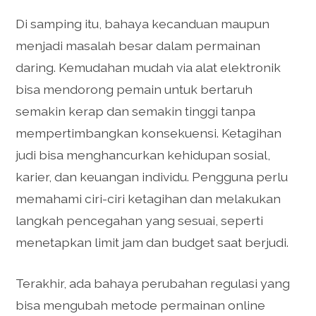
Di samping itu, bahaya kecanduan maupun
menjadi masalah besar dalam permainan
daring. Kemudahan mudah via alat elektronik
bisa mendorong pemain untuk bertaruh
semakin kerap dan semakin tinggi tanpa
mempertimbangkan konsekuensi. Ketagihan
judi bisa menghancurkan kehidupan sosial,
karier, dan keuangan individu. Pengguna perlu
memahami ciri-ciri ketagihan dan melakukan
langkah pencegahan yang sesuai, seperti
menetapkan limit jam dan budget saat berjudi.
Terakhir, ada bahaya perubahan regulasi yang
bisa mengubah metode permainan online