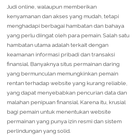
Judi online, walaupun memberikan
kenyamanan dan akses yang mudah, tetapi
menghadapi berbagai hambatan dan bahaya
yang perlu diingat oleh para pemain. Salah satu
hambatan utama adalah terkait dengan
keamanan informasi pribadi dan transaksi
finansial. Banyaknya situs permainan daring
yang bermunculan memungkinkan pemain
rentan terhadap website yang kurang reliable,
yang dapat menyebabkan pencurian data dan
malahan penipuan finansial. Karena itu, krusial
bagi pemain untuk menentukan website
permainan yang punya izin resmi dan sistem
perlindungan yang solid.