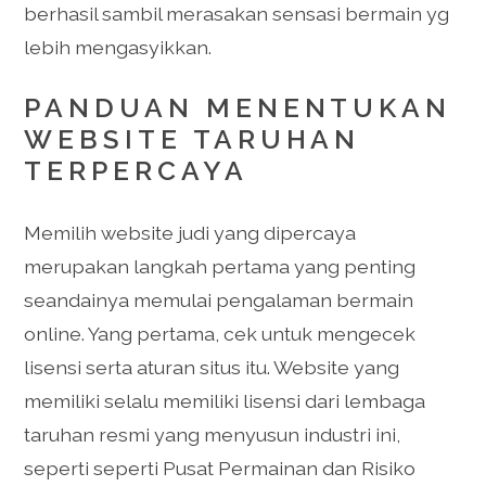
berhasil sambil merasakan sensasi bermain yg
lebih mengasyikkan.
PANDUAN MENENTUKAN
WEBSITE TARUHAN
TERPERCAYA
Memilih website judi yang dipercaya
merupakan langkah pertama yang penting
seandainya memulai pengalaman bermain
online. Yang pertama, cek untuk mengecek
lisensi serta aturan situs itu. Website yang
memiliki selalu memiliki lisensi dari lembaga
taruhan resmi yang menyusun industri ini,
seperti seperti Pusat Permainan dan Risiko