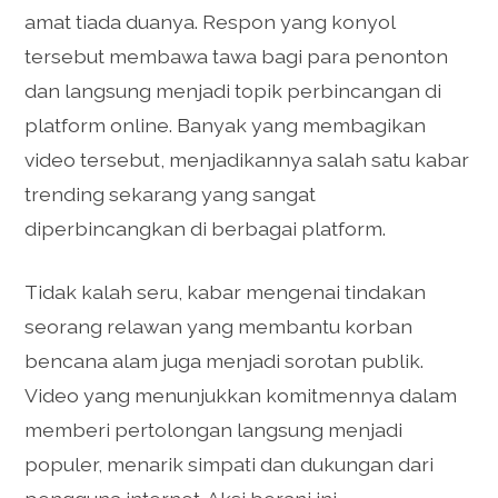
amat tiada duanya. Respon yang konyol
tersebut membawa tawa bagi para penonton
dan langsung menjadi topik perbincangan di
platform online. Banyak yang membagikan
video tersebut, menjadikannya salah satu kabar
trending sekarang yang sangat
diperbincangkan di berbagai platform.
Tidak kalah seru, kabar mengenai tindakan
seorang relawan yang membantu korban
bencana alam juga menjadi sorotan publik.
Video yang menunjukkan komitmennya dalam
memberi pertolongan langsung menjadi
populer, menarik simpati dan dukungan dari