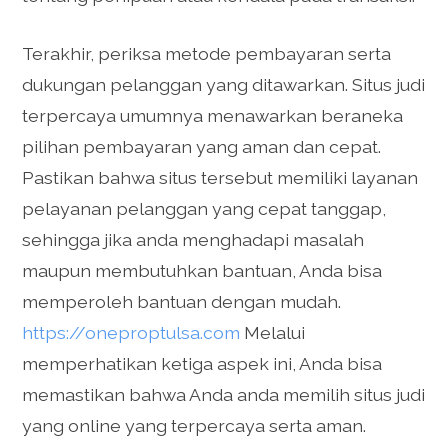
Terakhir, periksa metode pembayaran serta
dukungan pelanggan yang ditawarkan. Situs judi
terpercaya umumnya menawarkan beraneka
pilihan pembayaran yang aman dan cepat.
Pastikan bahwa situs tersebut memiliki layanan
pelayanan pelanggan yang cepat tanggap,
sehingga jika anda menghadapi masalah
maupun membutuhkan bantuan, Anda bisa
memperoleh bantuan dengan mudah.
https://oneproptulsa.com
Melalui
memperhatikan ketiga aspek ini, Anda bisa
memastikan bahwa Anda anda memilih situs judi
yang online yang terpercaya serta aman.