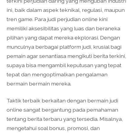
terkini perjudian daring yang mengubah industri
ini, baik dalam aspek teknikal, regulasi, maupun
tren game. Para judi perjudian online kini
memiliki aksesibilitas yang luas dan beraneka
pilihan yang dapat mereka ekplorasi. Dengan
munculnya berbagai platform judi, krusial bagi
pemain agar senantiasa mengikuti berita terkini,
supaya bisa mengambil keputusan yang tepat
tepat dan mengoptimalkan pengalaman
bermain bermain mereka.
Taktik terbaik berkaitan dengan bermain judi
online sangat bergantung pada pemahaman
tentang berita terbaru yang tersedia. Misalnya,
mengetahui soal bonus, promosi, dan