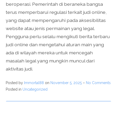
beroperasi. Pemerintah di beraneka bangsa
terus memperbarui regulasi terkait judi online,
yang dapat mempengaruhi pada aksesibilitas
website atau jenis permainan yang legal.
Pengguna perlu selalu mengikuti berita terbaru
judi online dan mengetahui aturan main yang
ada di wilayah mereka untuk mencegah
masalah legal yang mungkin muncul dari
aktivitas judi.
Posted by
Immortal88
on
November 5, 2025
–
No Comments
Posted in
Uncategorized