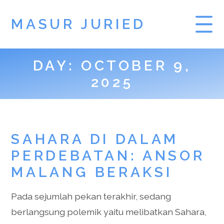
MASUR JURIED
DAY:
OCTOBER 9,
SLOT DEMO
2025
PRAGMATIC PLAY
DEMO SLOT
SAHARA DI DALAM
PERDEBATAN: ANSOR
MALANG BERAKSI
Pada sejumlah pekan terakhir, sedang
berlangsung polemik yaitu melibatkan Sahara,